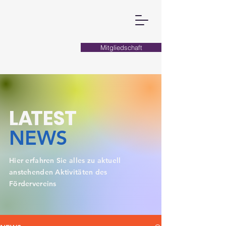
Mitgliedschaft
L
A
TEST
NEWS
Hier erfahren Sie alles zu aktuell
anstehenden Aktivitäten des
Fördervereins